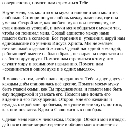
совершенство, помоги нам стремиться Тебе.
Научи меня, как молиться за мужа и наполни мои молитвы
любовью. Сотвори новую любовь между нами там, где она
умерла. Открой мне, как любить мужа по-настоящему, не
ставя никаких условий, и научи меня общаться с мужем так,
чтобы он понимал меня. Создай единство между нами,
помоги быть в согласии. Бог терпения и утешения, даруй нам
единомыслие по учению Иисуса Христа. Мы не желаем
независимой отдельной жизни. Сделай нас одной командой,
работающей вместе на благо брака, невзирая на недостатки и
слабости друг друга. Помоги нам стремиться к тому, что
служит миру и взаимному назиданию. Помоги нам
«соединиться в одном духе и в одних мыслях».
Я молюсь о том, чтобы наша преданность Тебе и друг другу с
каждым днём становилась всё крепче. Помоги моему мужу
быть главой семьи, как Ты предназначил, и помоги мне быть
ему поддержкой и уважать его. Помоги мне понять его
видение и его точку зрения. Открой мне его желания и
нужды, открой мне проблемы, могущие возникнуть, до того,
как они появятся. Вдохни Свою жизнь в наш брак.
Сделай меня новым человеком, Господи. Обнови мои взгляды,
дай позитивное мировоззрение и обнови мои отношения с