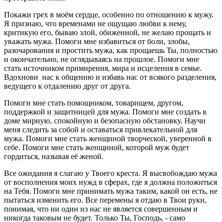
Покажи грех в моём сердце, особенно по отношению к мужу.
Я признаю, что временами не ощущаю любви к нему,
критикую его, бываю злой, обиженной, не желаю прощать и
уважать мужа. Помоги мне избавиться от боли, злобы,
разочарования и простить мужа, как прощаешь Ты, полностью
и окончательно, не оглядываясь на прошлое. Помоги мне
стать источником примирения, мира и исцеления в семье.
Вдохнови нас к общению и избавь нас от всякого разделения,
ведущего к отдалению друг от друга.
Помоги мне стать помощником, товарищем, другом,
поддержкой и защитницей для мужа. Помоги мне создать в
доме мирную, спокойную и безопасную обстановку. Научи
меня следить за собой и оставаться привлекательной для
мужа. Помоги мне стать женщиной творческой, уверенной в
себе. Помоги мне стать женщиной, которой муж будет
гордиться, называя её женой.
Все ожидания я слагаю у Твоего креста. Я высвобождаю мужа
от восполнения моих нужд в сферах, где я должна положиться
на Тебя. Помоги мне принимать мужа таким, какой он есть, не
пытаться изменить его. Все перемены я отдаю в Твои руки,
понимая, что ни один из нас не является совершенным и
никогда таковым не будет. Только Ты, Господь, - само