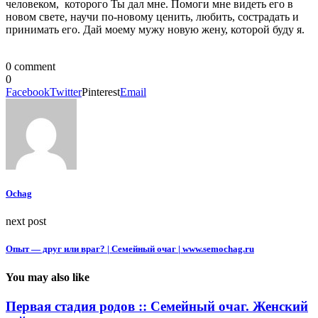
человеком, которого Ты дал мне. Помоги мне видеть его в
новом свете, научи по-новому ценить, любить, сострадать и
принимать его. Дай моему мужу новую жену, которой буду я.
0 comment
0
Facebook
Twitter
Pinterest
Email
Ochag
next post
Опыт — друг или враг? | Семейный очаг | www.semochag.ru
You may also like
Первая стадия родов :: Семейный очаг. Женский