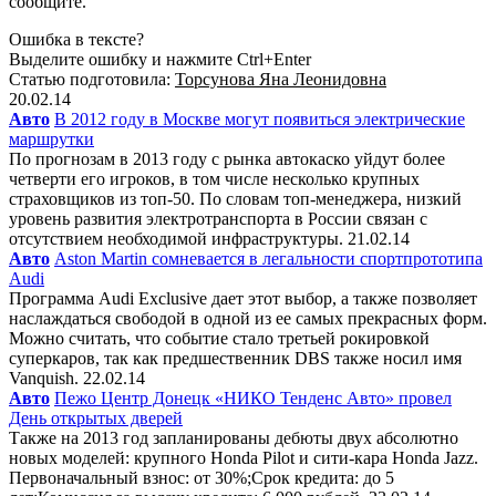
сообщите.
Ошибка в тексте?
Выделите ошибку и нажмите Ctrl+Enter
Статью подготовила:
Торсуновa Яна Леонидовна
20.02.14
Авто
В 2012 году в Москве могут появиться электрические
маршрутки
По прогнозам в 2013 году с рынка автокаско уйдут более
четверти его игроков, в том числе несколько крупных
страховщиков из топ-50. По словам топ-менеджера, низкий
уровень развития электротранспорта в России связан с
отсутствием необходимой инфраструктуры. 21.02.14
Авто
Aston Martin сомневается в легальности спортпрототипа
Audi
Программа Audi Exclusive дает этот выбор, а также позволяет
наслаждаться свободой в одной из ее самых прекрасных форм.
Можно считать, что событие стало третьей рокировкой
суперкаров, так как предшественник DBS также носил имя
Vanquish. 22.02.14
Авто
Пежо Центр Донецк «НИКО Тенденс Авто» провел
День открытых дверей
Также на 2013 год запланированы дебюты двух абсолютно
новых моделей: крупного Honda Pilot и сити-кара Honda Jazz.
Первоначальный взнос: от 30%;Срок кредита: до 5