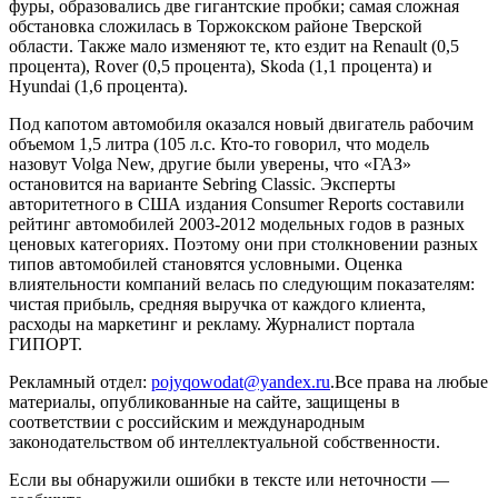
фуры, образовались две гигантские пробки; самая сложная
обстановка сложилась в Торжокском районе Тверской
области. Также мало изменяют те, кто ездит на Renault (0,5
процента), Rover (0,5 процента), Skoda (1,1 процента) и
Hyundai (1,6 процента).
Под капотом автомобиля оказался новый двигатель рабочим
объемом 1,5 литра (105 л.с. Кто-то говорил, что модель
назовут Volga New, другие были уверены, что «ГАЗ»
остановится на варианте Sebring Classic. Эксперты
авторитетного в США издания Consumer Reports составили
рейтинг автомобилей 2003-2012 модельных годов в разных
ценовых категориях. Поэтому они при столкновении разных
типов автомобилей становятся условными. Оценка
влиятельности компаний велась по следующим показателям:
чистая прибыль, средняя выручка от каждого клиента,
расходы на маркетинг и рекламу. Журналист портала
ГИПОРТ.
Рекламный отдел:
pojyqowodat@yandex.ru
.Все права на любые
материалы, опубликованные на сайте, защищены в
соответствии с российским и международным
законодательством об интеллектуальной собственности.
Если вы обнаружили ошибки в тексте или неточности —