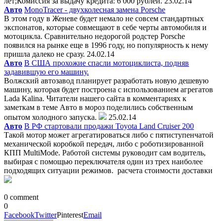
лет;Комиссия за выдачу кредита: 6 000 рублей. 23.02.14
Авто
MonoTracer - двухколесная замена Porsche
В этом году в Женеве будет немало не совсем стандартных
экспонатов, которые совмещают в себе черты автомобиля и
мотоцикла. Сравнительно недорогой родстер Porsche
появился на рынке еще в 1996 году, но популярность к нему
пришла далеко не сразу. 24.02.14
Авто
В США прохожие спасли мотоциклиста, подняв
задавившую его машину.
Волжский автозавод планирует разработать новую дешевую
машину, которая будет построена с использованием агрегатов
Lada Kalina. Читатели нашего сайта в комментариях к
заметкам в теме Авто в мороз поделились собственным
опытом холодного запуска.
25.02.14
Авто
В РФ стартовали продажи Toyota Land Cruiser 200
Такой мотор может агрегатироваться либо с пятиступенчатой
механической коробкой передач, либо с роботизированной
КПП MultiMode. Работой системы руководит сам водитель,
выбирая с помощью переключателя один из трех наиболее
подходящих ситуации режимов. расчета стоимости доставки
0 comment
0
Facebook
Twitter
Pinterest
Email