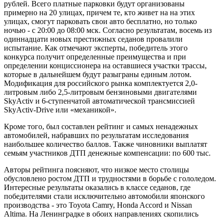
рублей. Всего платные парковки будут организованы
примерно на 20 улицах, причем те, кто живет на на этих
улицах, смогут парковать свои авто бесплатно, но только
ночью - с 20:00 до 08:00 мск. Согласно результатам, восемь из
одиннадцати новых престижных седанов провалили
испытание. Как отмечают эксперты, победитель этого
конкурса получит определенные преимущества и при
определении конциссионера на оставшиеся участки трассы,
которые в дальнейшем будут разыграны единым лотом.
Модификация для российского рынка комплектуется 2,0-
литровым либо 2,5-литровым бензиновыми двигателями
SkyActiv и 6-ступенчатой автоматической трансмиссией
SkyActiv-Drive или «механикой».
Кроме того, был составлен рейтинг и самых ненадежных
автомобилей, набравших по результатам исследования
наибольшее количество баллов. Также чиновники выплатят
семьям участников ДТП денежные компенсации: по 600 тыс.
Авторы рейтинга поясняют, что низкое место столицы
обусловлено ростом ДТП и трудностями в борьбе с гололедом.
Интересные результаты оказались в классе седанов, где
победителями стали исключительно автомобили японского
производства - это Toyota Camry, Honda Accord и Nissan
Altima. На Ленинградке в обоих направлениях скопились