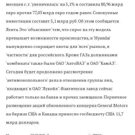
месяцев с. г. 'увеличилась' на 5,1% и составила 80,96 млрд
евро против 77,03 млрд евро годом ранее. Совокупные
инвестиции составят 5,1 млрд руб. Об этом сообщается
Лента. Это 'объясняют' тем, что спрос на эту модель
превышает возможности производства, и 'Hyundai'
вынужденно сокращает квоты для 'всех' рынков, в
'частности' для российского. Кроме ГАЗа должниками
'комбината' также были ОАО "АвтоВАЗ" и ОАО "КамАЗ".
Сегодня будет продолжено рассмотрение
'антимонопольного' дела в отношении группы лиц,
'входящих' в ОАО "Лукойл". Фактически завод сейчас
работает только на банки и прочих заемщиков. Первичное
размещение акций обновленного концерна General Motors
на биржах США и Канады принесло госбюджету США 11,7
млрд долларов.