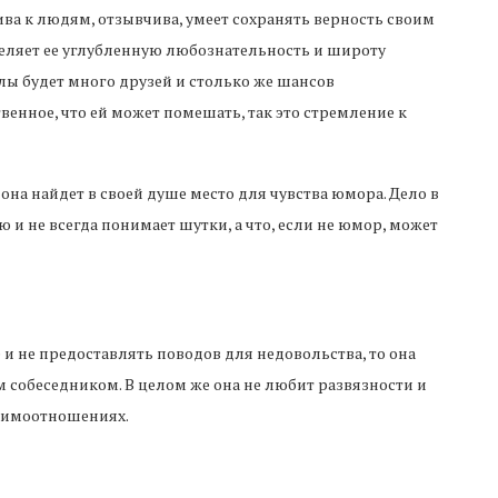
ива к людям, отзывчива, умеет сохранять верность своим
деляет ее углубленную любознательность и широту
ллы будет много друзей и столько же шансов
енное, что ей может помешать, так это стремление к
она найдет в своей душе место для чувства юмора. Дело в
 и не всегда понимает шутки, а что, если не юмор, может
 и не предоставлять поводов для недовольства, то она
м собеседником. В целом же она не любит развязности и
аимоотношениях.