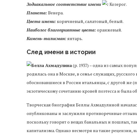
Зодиакальное соответствие имени
:
Козерог.
Планета:
Венера.
Цвета имени:
коричневый, салатовый, белый.
Наиболее благоприятные цвета:
оранжевый.
Камень-талисман:
янтарь.
След имени в истории
Белла Ахмадулина
(р. 1937) – одна из самых попу
родилась она в Москве, в семье служащих, русского 
обосновавшиеся в России итальянцы, с другой же (п
экзотическому сочетанию кровей поэтесса и была об
Творческая биография Беллы Ахмадулиной началась у
опубликованы и заслужили противоречивые отзывы к
поскольку говорят о вещах банальных и пошлых, та
капитализма. Однако несмотря на такие рецензии, н