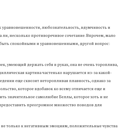
к уравновешенности, любознательность, вдумчивость и
а ли, несколько противоречивое сочетание. Впрочем, мало
 быть спокойными и уравновешенными, другой вопрос:
ек, умеющий держать себя в руках, она не очень тороплива,
идиллическая картина частенько нарушается из-за какой-
поведении еще сквозит неторопливая плавность, однако за
льство, которое вдобавок ко всему отличается еще и
ить значительное самолюбие Беллы, которое хоть и не
о предоставить преогромное множество поводов для
я не только к негативным эмоциям, положительные чувства