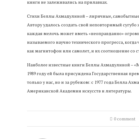
книги не залеживались на прилавках.
Стихи Беллы Ахмадулиной – лиричные, самобытные,
Автору удалось создать свой неповторимый сугубо
каждая мелочь может иметь «неоправданно» огромное
называемого научно технического прогресса, когда
как магнитофон или самолет, и их соотношение со 
Наиболее известные книги Беллы Ахмадулиной – «Мет
1989 году ей была присуждена Государственная прем
только у нас, но и за рубежом: с 1977 года Белла 
Американской Академии искусств и литературы.
0 comment