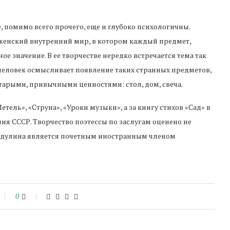
 помимо всего прочего, еще и глубоко психологичны.
 женский внутренний мир, в котором каждый предмет,
 значение. В ее творчестве нередко встречается тема так
 человек осмысливает появление таких странных предметов,
старыми, привычными ценностями: стол, дом, свеча.
ель», «Струна», «Уроки музыки», а за книгу стихов «Сад» в
ия СССР. Творчество поэтессы по заслугам оценено не
Ахмадулина является почетным иностранным членом
0