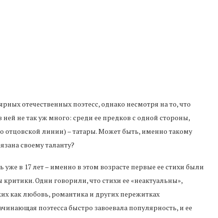
лярных отечественных поэтесс, однако несмотря на то, что
в ней не так уж много: среди ее предков с одной стороны,
о отцовской линии) – татары. Может быть, именно такому
язана своему таланту?
же в 17 лет – именно в этом возрасте первые ее стихи были
ритики. Одни говорили, что стихи ее «неактуальны»,
ких как любовь, романтика и других пережитках
ачинающая поэтесса быстро завоевала популярность, и ее